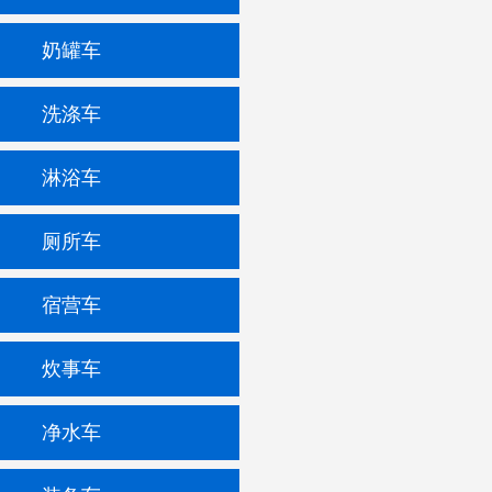
奶罐车
洗涤车
淋浴车
厕所车
宿营车
炊事车
净水车