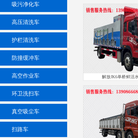
吸污净化车
高压清洗车
护栏清洗车
防撞缓冲车
高空作业车
解放JK6单桥鲜活
环卫洗扫车
真空吸尘车
扫路车