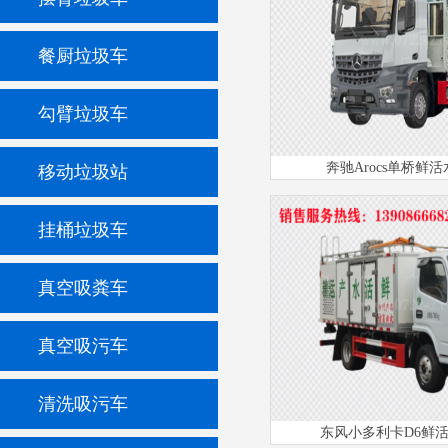
餐厨垃圾车
勾臂垃圾车
奔驰Arocs单桥鲜
移动垃圾站
挂桶垃圾车
真空吸粪车
真空吸污车
清洗吸污车
东风小多利卡D6鲜