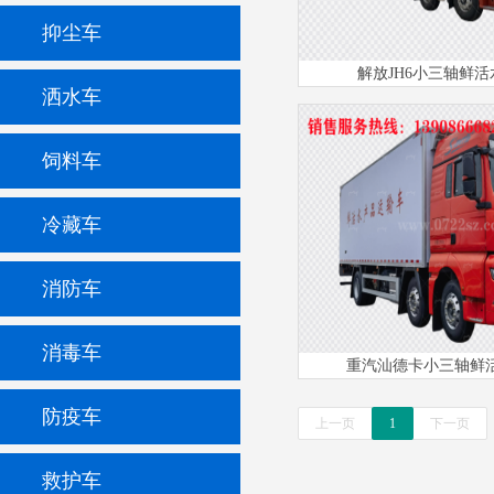
抑尘车
解放JH6小三轴鲜
洒水车
饲料车
冷藏车
消防车
消毒车
重汽汕德卡小三轴鲜
防疫车
上一页
1
下一页
救护车