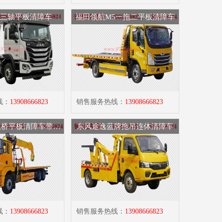
小三轴平板清障车
福田领航M5一拖二平板清障车
线：
13908666823
销售服务热线：
13908666823
陕汽德龙后双桥平板清障车带随车吊
东风途逸蓝牌拖吊连体清障车
线：
13908666823
销售服务热线：
13908666823