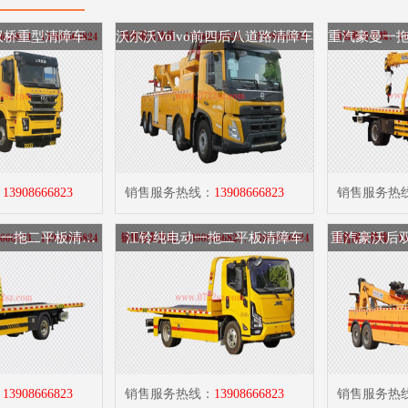
双桥重型清障车
沃尔沃Volvo前四后八道路清障车
：
13908666823
销售服务热线：
13908666823
销售服务热
江铃新凯运蓝牌一拖二平板清障车
江铃纯电动一拖二平板清障车
重汽豪沃后
：
13908666823
销售服务热线：
13908666823
销售服务热