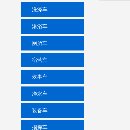
洗涤车
淋浴车
厕所车
宿营车
炊事车
净水车
装备车
指挥车