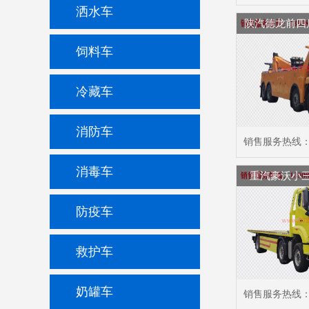
洒水车
陕汽德龙前四
饲料车
冷藏车
消防车
销售服务热线
消毒车
重汽豪沃小
防疫车
救护车
奶罐车
销售服务热线