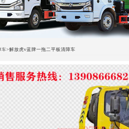
>解放虎v蓝牌一拖二平板清障车
障车