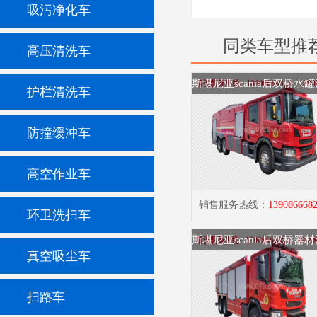
吸污净化车
同类车型推
高压清洗车
护栏清洗车
防撞缓冲车
高空作业车
销售服务热线：
139086668
环卫洗扫车
真空吸尘车
扫路车