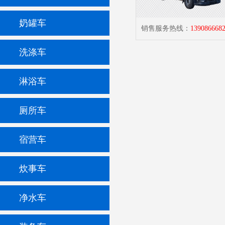
奶罐车
销售服务热线：
139086668
洗涤车
淋浴车
厕所车
宿营车
炊事车
净水车