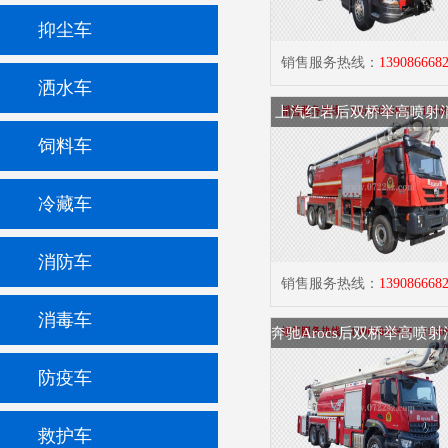
抑尘车
销售服务热线：
139086668
洒水车
上汽红岩后双桥举高喷射
饲料车
冷藏车
消防车
销售服务热线：
139086668
消毒车
奔驰Arocs后双桥举高喷
防疫车
救护车