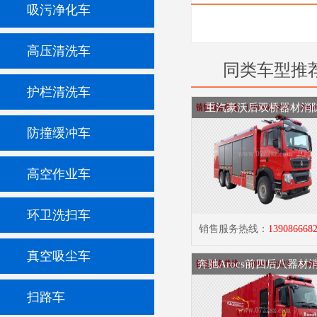
吸污净化车
高压清洗车
同类车型推
护栏清洗车
重汽豪沃后双桥器材消
防撞缓冲车
高空作业车
环卫洗扫车
销售服务热线：
139086668
真空吸尘车
奔驰Arocs前四后八器材
扫路车