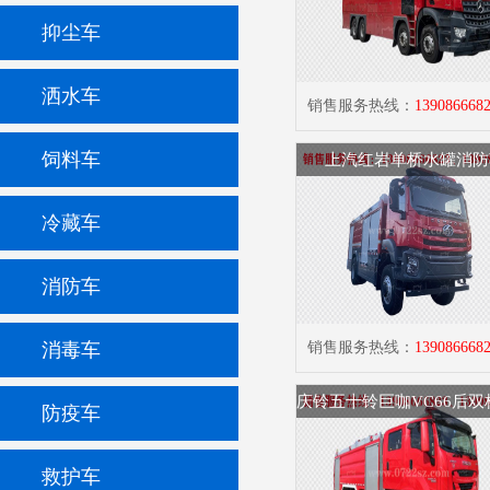
抑尘车
洒水车
销售服务热线：
139086668
饲料车
上汽红岩单桥水罐消防
冷藏车
消防车
消毒车
销售服务热线：
139086668
防疫车
救护车