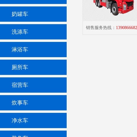
奶罐车
销售服务热线：
139086668
洗涤车
淋浴车
厕所车
宿营车
炊事车
净水车