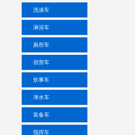
洗涤车
淋浴车
厕所车
宿营车
炊事车
净水车
装备车
指挥车